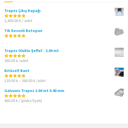
Trapez Çıkış Kapağı
2,400.00
₺
/ adet
5 üzerinden
5.00
oy aldı
Tik Desenli Betopan
5 üzerinden
5.00
oy aldı
Trapez Oluklu Şeffaf - 2.00 mt
360.00
₺
/adet
5 üzerinden
5.00
oy aldı
Bitüself Bant
130.00
₺
–
360.00
₺
/adet
5 üzerinden
5.00
oy aldı
Galvaniz Trapez 2.00 mt 0.40 mm
460.00
₺
/ (plaka fiyatı)
5 üzerinden
5.00
oy aldı