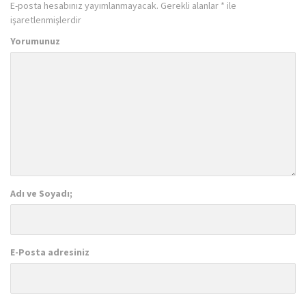
E-posta hesabınız yayımlanmayacak.
Gerekli alanlar
*
ile
işaretlenmişlerdir
Yorumunuz
Adı ve Soyadı;
E-Posta adresiniz