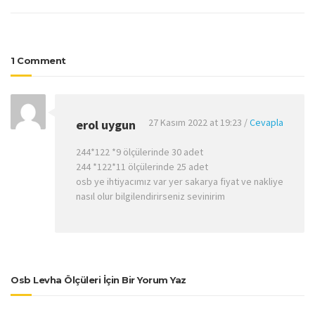
1 Comment
27 Kasım 2022 at 19:23
/
Cevapla
erol uygun
244*122 *9 ölçülerinde 30 adet
244 *122*11 ölçülerinde 25 adet
osb ye ihtiyacımız var yer sakarya fiyat ve nakliye
nasıl olur bilgilendirirseniz sevinirim
Osb Levha Ölçüleri İçin Bir Yorum Yaz