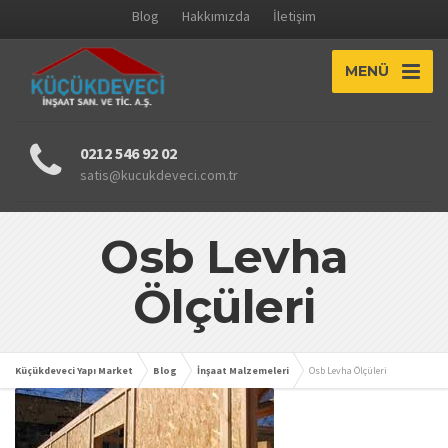
Blog
Hakkımızda
İletişim
MENÜ
0212 546 92 02
satis@kucukdeveci.com.tr
Osb Levha
Ölçüleri
Küçükdeveci Yapı Market
Blog
İnşaat Malzemeleri
Osb Levha Ölçüleri