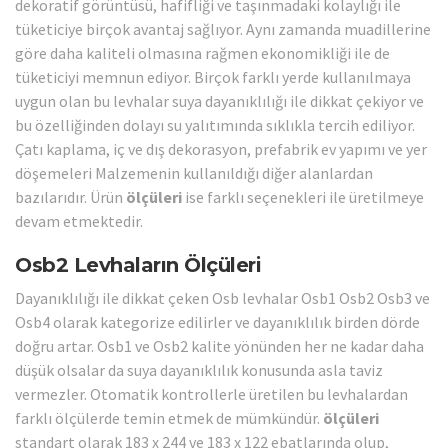
dekoratif görüntüsü, hafifliği ve taşınmadaki kolaylığı ile
tüketiciye birçok avantaj sağlıyor. Aynı zamanda muadillerine
göre daha kaliteli olmasına rağmen ekonomikliği ile de
tüketiciyi memnun ediyor. Birçok farklı yerde kullanılmaya
uygun olan bu levhalar suya dayanıklılığı ile dikkat çekiyor ve
bu özelliğinden dolayı su yalıtımında sıklıkla tercih ediliyor.
Çatı kaplama, iç ve dış dekorasyon, prefabrik ev yapımı ve yer
döşemeleri Malzemenin kullanıldığı diğer alanlardan
bazılarıdır. Ürün
ölçüleri
ise farklı seçenekleri ile üretilmeye
devam etmektedir.
Osb2 Levhaların Ölçüleri
Dayanıklılığı ile dikkat çeken Osb levhalar Osb1 Osb2 Osb3 ve
Osb4 olarak kategorize edilirler ve dayanıklılık birden dörde
doğru artar. Osb1 ve Osb2 kalite yönünden her ne kadar daha
düşük olsalar da suya dayanıklılık konusunda asla taviz
vermezler. Otomatik kontrollerle üretilen bu levhalardan
farklı ölçülerde temin etmek de mümkündür.
ölçüleri
standart olarak 183 x 244 ve 183 x 122 ebatlarında olup,